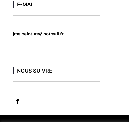
E-MAIL
jme.peinture@hotmail.fr
NOUS SUIVRE
plan du site
-
mentions légales
-
politique de